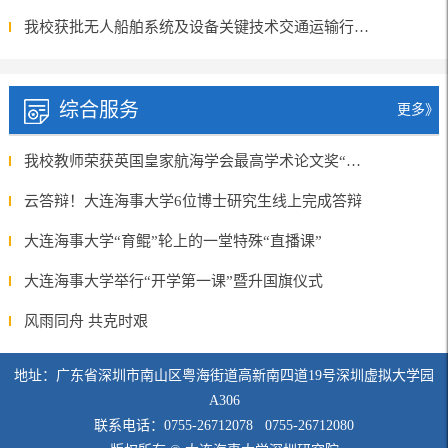
我校获批无人船舶系统及设备关键技术交通运输行业重点实验室
综合服务
更多》
我校教师荣获英国皇家航海学会最高学术论文奖“迈克尔•里奇奖章”(Michael Richey Medal)
云答辩！大连海事大学6位博士研究生线上完成答辩
大连海事大学“育鲲”轮上的一堂特殊“直播课”
大连海事大学举行“开学第一课”暨升国旗仪式
风雨同舟 共克时艰
地址：广东省深圳市南山区粤海街道高新南四道19号深圳虚拟大学园
A306
联系电话：0755-26712078 0755-26712080